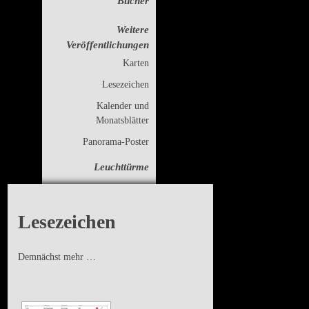
Bücher
Weitere
Veröffentlichungen
Karten
Lesezeichen
Kalender und
Monatsblätter
Panorama-Poster
Leuchttürme
Kontakt/Impressum
Lesezeichen
Archiv
Demnächst mehr …